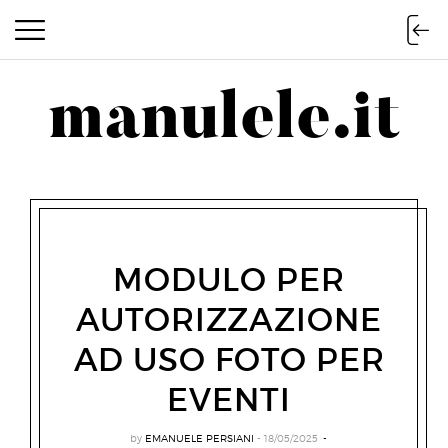
manulele.it
manulele.it
MODULO PER
AUTORIZZAZIONE
AD USO FOTO PER
EVENTI
by
EMANUELE PERSIANI
18/05/2025