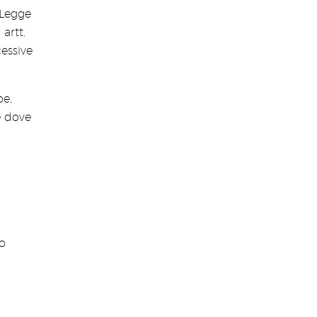
 Legge
artt.
cessive
pe,
te dove
ro