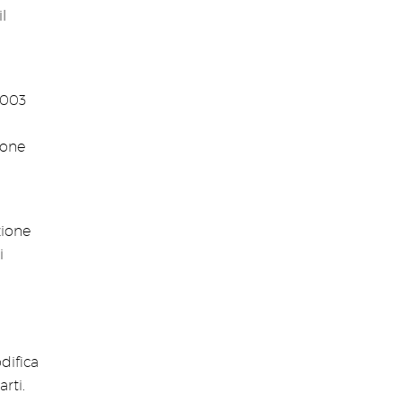
l
2003
ione
zione
i
difica
rti.