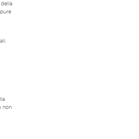
 della
ppure
li,
lla
o non