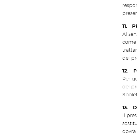
respon
presen
P
Ai se
come m
tratta
del pr
F
Per qu
del pr
Spolet
D
Il pre
sostit
dovrà 