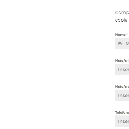
Compi
copia 
Nome
*
Nato/a i
Nato/a 
Telefon