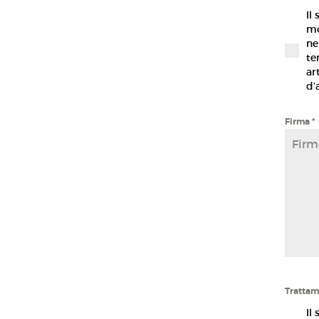
Il
mo
ne
te
ar
d’
Firma
*
Firm
Trattam
Il