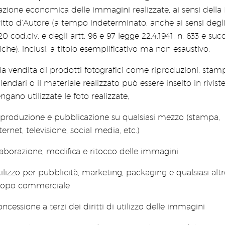
zazione economica delle immagini realizzate, ai sensi della
ritto d’Autore (a tempo indeterminato, anche ai sensi degli 
20 cod.civ. e degli artt. 96 e 97 legge 22.4.1941, n. 633 e suc
che), inclusi, a titolo esemplificativo ma non esaustivo:
la vendita di prodotti fotografici come riproduzioni, stam
lendari o il materiale realizzato può essere inseito in rivis
ngano utilizzate le foto realizzate,
iproduzione e pubblicazione su qualsiasi mezzo (stampa,
ternet, televisione, social media, etc.)
aborazione, modifica e ritocco delle immagini
ilizzo per pubblicità, marketing, packaging e qualsiasi alt
copo commerciale
ncessione a terzi dei diritti di utilizzo delle immagini