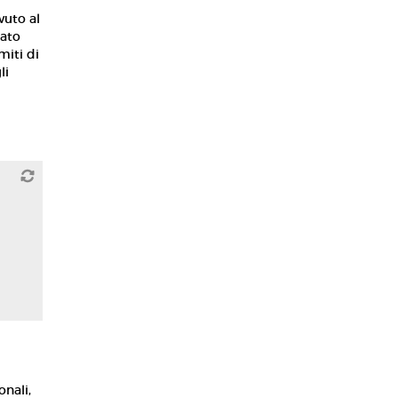
vuto al
tato
miti di
li
onali,