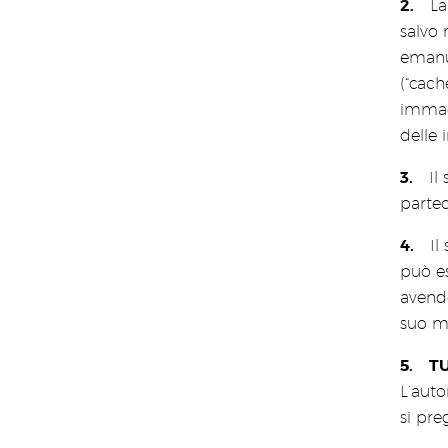
La
salvo 
emanu
(“cach
immagi
delle 
Il
partec
Il
può es
avendo
suo me
T
L’aut
si pre