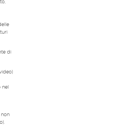
to,
delle
turi
nte di
video)
 nel
é non
o).