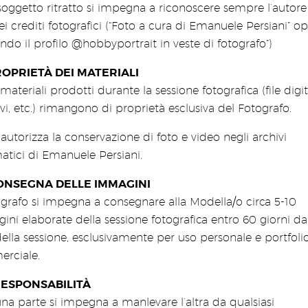
 soggetto ritratto si impegna a riconoscere sempre l’autore
ei crediti fotografici (“Foto a cura di Emanuele Persiani” o
ndo il profilo @hobbyportrait in veste di fotografo”)
OPRIETÀ DEI MATERIALI
i materiali prodotti durante la sessione fotografica (file digita
vi, etc.) rimangono di proprietà esclusiva del Fotografo.
 autorizza la conservazione di foto e video negli archivi
atici di Emanuele Persiani.
ONSEGNA DELLE IMMAGINI
ografo si impegna a consegnare alla Modella/o circa 5-10
ni elaborate della sessione fotografica entro 60 giorni da
ella sessione, esclusivamente per uso personale e portfoli
rciale.
ESPONSABILITÀ
na parte si impegna a manlevare l’altra da qualsiasi