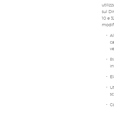
utiliz
sul Di
10 e 3
modifi
Al
ca
ve
R
in
El
Ut
s
Co