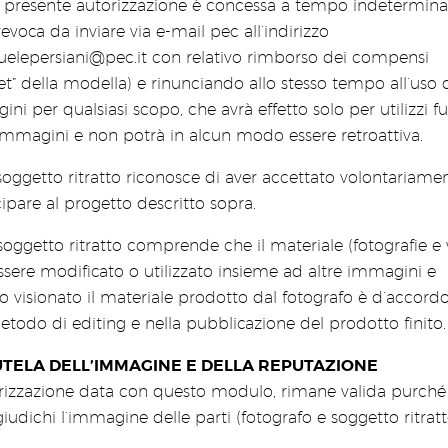
 presente autorizzazione è concessa a tempo indetermina
revoca da inviare via e-mail pec all’indirizzo
elepersiani@pec.it
con relativo rimborso dei compensi
et” della modella) e rinunciando allo stesso tempo all’uso 
ni per qualsiasi scopo, che avrà effetto solo per utilizzi fu
immagini e non potrà in alcun modo essere retroattiva.
 soggetto ritratto riconosce di aver accettato volontariame
ipare al progetto descritto sopra.
 soggetto ritratto comprende che il materiale (fotografie e 
sere modificato o utilizzato insieme ad altre immagini e
 visionato il materiale prodotto dal fotografo è d’accordo
todo di editing e nella pubblicazione del prodotto finito.
UTELA DELL’IMMAGINE E DELLA REPUTAZIONE
orizzazione data con questo modulo, rimane valida purch
giudichi l’immagine delle parti (fotografo e soggetto ritratt