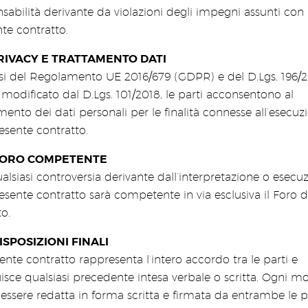
sabilità derivante da violazioni degli impegni assunti con i
te contratto.
RIVACY E TRATTAMENTO DATI
nsi del Regolamento UE 2016/679 (GDPR) e del D.Lgs. 196/
odificato dal D.Lgs. 101/2018, le parti acconsentono al
mento dei dati personali per le finalità connesse all’esecuz
esente contratto.
ORO COMPETENTE
alsiasi controversia derivante dall’interpretazione o esecu
esente contratto sarà competente in via esclusiva il Foro d
o.
ISPOSIZIONI FINALI
sente contratto rappresenta l’intero accordo tra le parti e
uisce qualsiasi precedente intesa verbale o scritta. Ogni mo
essere redatta in forma scritta e firmata da entrambe le pa