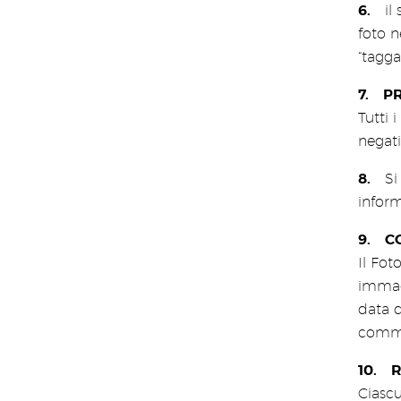
il
foto n
“tagga
PR
Tutti 
negati
Si
inform
C
Il Fot
immagi
data d
comme
R
Ciascu