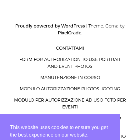
Proudly powered by WordPress
|
Theme: Gema by
PixelGrade
.
CONTATTAMI
FORM FOR AUTHORIZATION TO USE PORTRAIT
AND EVENT PHOTOS
MANUTENZIONE IN CORSO
MODULO AUTORIZZAZIONE PHOTOSHOOTING
MODULO PER AUTORIZZAZIONE AD USO FOTO PER
EVENTI
MODULO PER AUTORIZZAZIONE AD USO FOTO
RITRATTI ED EVENTI
This website uses cookies to ensure you get
the best experience on our website.
PRIVACY – COOKIES – LEGGE E ALTRO PER UN SITO