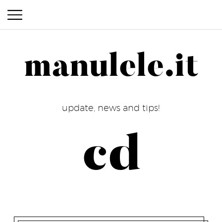
manulele.it
manulele.it
update, news and tips!
cd