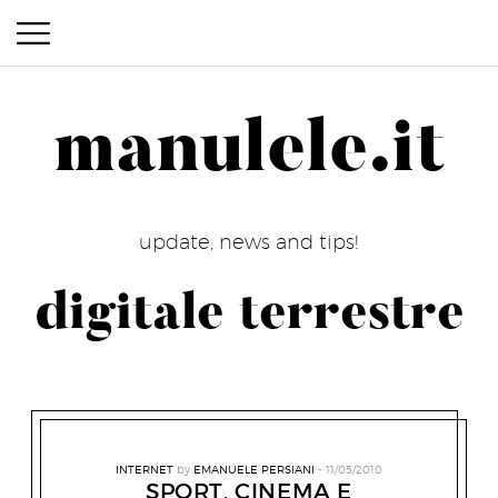
manulele.it
manulele.it
update, news and tips!
digitale terrestre
INTERNET
by
EMANUELE PERSIANI
11/05/2010
SPORT, CINEMA E