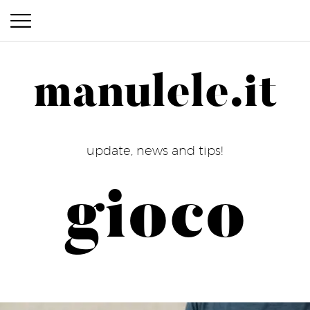
manulele.it
manulele.it
update, news and tips!
gioco