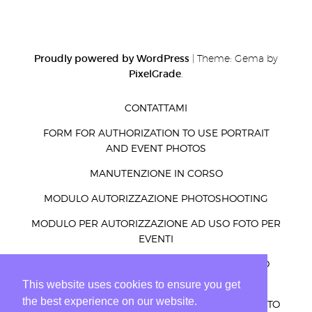
Proudly powered by WordPress
|
Theme: Gema by
PixelGrade
.
CONTATTAMI
FORM FOR AUTHORIZATION TO USE PORTRAIT
AND EVENT PHOTOS
MANUTENZIONE IN CORSO
MODULO AUTORIZZAZIONE PHOTOSHOOTING
MODULO PER AUTORIZZAZIONE AD USO FOTO PER
EVENTI
MODULO PER AUTORIZZAZIONE AD USO FOTO
RITRATTI ED EVENTI
This website uses cookies to ensure you get
the best experience on our website.
PRIVACY – COOKIES – LEGGE E ALTRO PER UN SITO