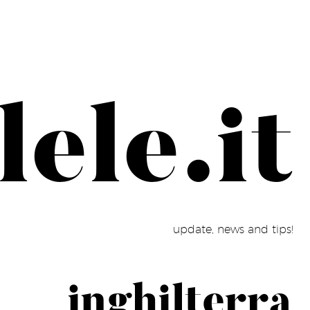
ele.it
update, news and tips!
inghilterra