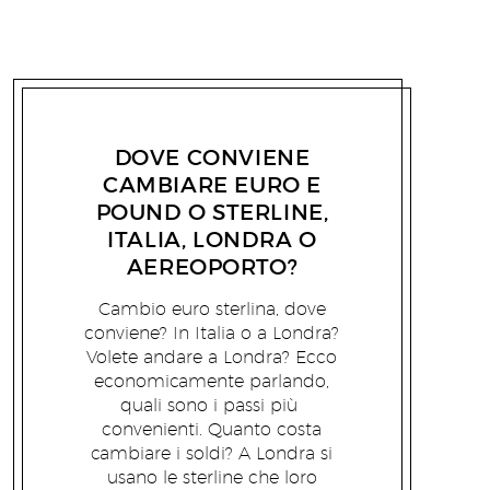
EMANUELE PERSIANI
21/02/2016
DOVE CONVIENE
CAMBIARE EURO E
POUND O STERLINE,
ITALIA, LONDRA O
AEREOPORTO?
Cambio euro sterlina, dove
conviene? In Italia o a Londra?
Volete andare a Londra? Ecco
economicamente parlando,
quali sono i passi più
convenienti. Quanto costa
cambiare i soldi? A Londra si
usano le sterline che loro