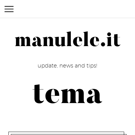
manulele.it
manulele.it
update, news and tips!
tema