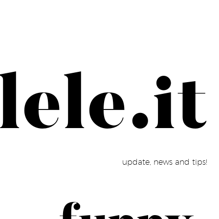
ele.it
update, news and tips!