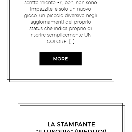
scritto “niente :-)”, beh, non sono
impazzite, è solo un nuovo
gioco, un piccolo diversivo negli
aggiornamenti del proprio
status che indica proprio di
inserire semplicemente UN
COLORE, […]
MORE
EMANUELE PERSIANI
27/11/2009
LA STAMPANTE
“ILLUSORIA” (INEDITO!)