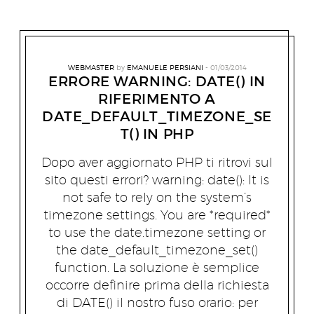
WEBMASTER
by
EMANUELE PERSIANI
01/03/2014
ERRORE WARNING: DATE() IN
RIFERIMENTO A
DATE_DEFAULT_TIMEZONE_SE
T() IN PHP
Dopo aver aggiornato PHP ti ritrovi sul
sito questi errori? warning: date(): It is
not safe to rely on the system’s
timezone settings. You are *required*
to use the date.timezone setting or
the date_default_timezone_set()
function. La soluzione è semplice
occorre definire prima della richiesta
di DATE() il nostro fuso orario: per