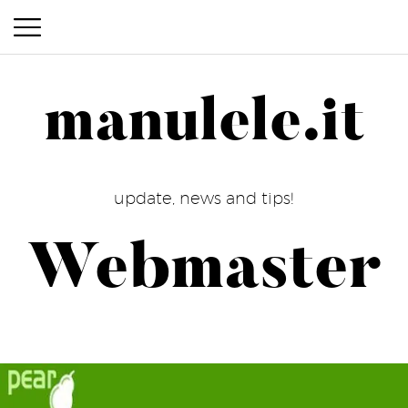
manulele.it
manulele.it
update, news and tips!
Webmaster