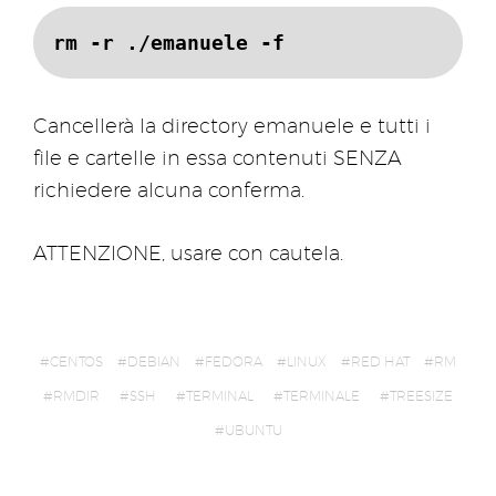
rm -r ./emanuele -f
Cancellerà la directory emanuele e tutti i
file e cartelle in essa contenuti SENZA
richiedere alcuna conferma.
ATTENZIONE, usare con cautela.
CENTOS
DEBIAN
FEDORA
LINUX
RED HAT
RM
RMDIR
SSH
TERMINAL
TERMINALE
TREESIZE
UBUNTU