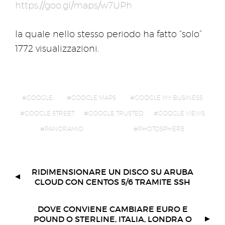
https://goo.gl/maps/w7UPh
la quale nello stesso periodo ha fatto “solo”
1772 visualizzazioni.
GOOGLE
GOOGLE MAPS
GOOGLE MY BUSINESS
GOOGLE STREET
GOOGLE TRUSTED
GOOGLE VIEWS
PANORAMIO
PHOTOSPHERE
RIDIMENSIONARE UN DISCO SU ARUBA
CLOUD CON CENTOS 5/6 TRAMITE SSH
DOVE CONVIENE CAMBIARE EURO E
POUND O STERLINE, ITALIA, LONDRA O