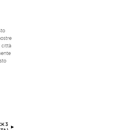
sto
ostre
 città
mente
sto
K 3