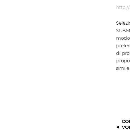
http:
Selezi
SUBMIT
modo 
prefer
di pr
propor
simile
CO
VO