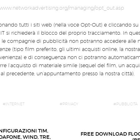
//www.networkadvertising.org/managing/opt_out.asp
onando tutti i siti web (nella voce Opt-Out) e cliccando su
 si richiederà il blocco del proprio tracciamento. In que
le compagnie di pubblicità non potranno accedere alle n
enze (tipo film preferito, gli ultimi acquisti online, la nostra
ovenienza) e di conseguenza non ci potranno automatica
re l’acquisto di materiale simile (sequel del film, un acqui
 al precedente, un’appuntamento presso la nostra città).
INTERNET
PRIVACY
PUBBLICITÀ
NFIGURAZIONI TIM,
FREE DOWNLOAD FLOC
DAFONE, WIND, TRE,