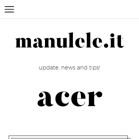
manulele.it
manulele.it
update, news and tips!
acer