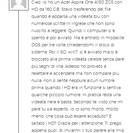
Ciao, io ho un Acer Aspire One A150 ZG5 con
HD da 160 GB. Stavo trasferendo dei file
quando è apparsa una videata blu con
numerose scritte in inglese che non sono
riuscito a leggere. Quindi il computer si è
spento e poi avviato. Ma è entrato in modalità
DOS per tre volte chiedendomi il disco di
sistema. Poi il SO, win7, si è avviato ma si è
bloccato alla prima videata celeste senza dare
più segni di vita. Adesso ho provato a
resettare e accendere ma non compare più
nulla, non si sente neppure alcun rumore,
prima quando l’HD era in funzione si sentiva
qualche piccolo rumore. In pratica resta una
videata nera e basta. Secondo te, visto che mi
pare tu sia esperto, io lo sono molto, molto
meno, che cosa può essere accaduto? E’
saltato l’HD? Grazie per l’attenzione. Ti prego,
appena puoi, di inviarmi il tuo parere alla mia