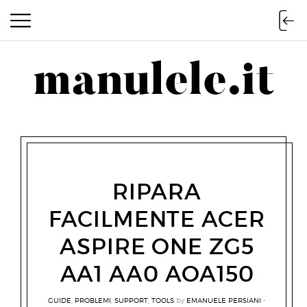
manulele.it
manulele.it
RIPARA
FACILMENTE ACER
ASPIRE ONE ZG5
AA1 AA0 AOA150
GUIDE
,
PROBLEMI
,
SUPPORT
,
TOOLS
by
EMANUELE PERSIANI