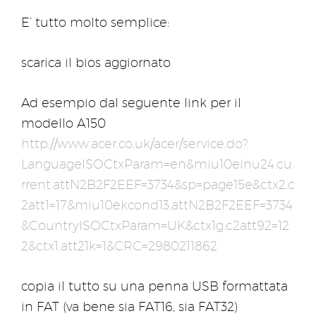
E’ tutto molto semplice:
scarica il bios aggiornato
Ad esempio dal seguente link per il
modello A150
http://www.acer.co.uk/acer/service.do?
LanguageISOCtxParam=en&miu10einu24.cu
rrent.attN2B2F2EEF=3734&sp=page15e&ctx2.c
2att1=17&miu10ekcond13.attN2B2F2EEF=3734
&CountryISOCtxParam=UK&ctx1g.c2att92=12
2&ctx1.att21k=1&CRC=2980211862
copia il tutto su una penna USB formattata
in FAT (va bene sia FAT16, sia FAT32)