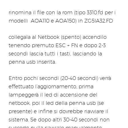
rinomina il file con la rom (tipo 3310.fd per i
modelli AOA110 e AOA150) in ZG5IA32.FD
collegala al Netbook (spento) accendilo
tenendo premuto ESC + FN e dopo 2-3
secondi lascia tutti i tasti, lasciando la
penna usb inserita.
Entro pochi secondi (20-40 secondi) verrà
effettuato l’aggiornamento, prima
lampeggerà il led di accensione del
netbook, poi il led della penna usb (se
presente) e infine si dovrebbe riavviare il
sistema. Se dopo altri 30-40 secondi non
succede nulla riavvialo manualmente.