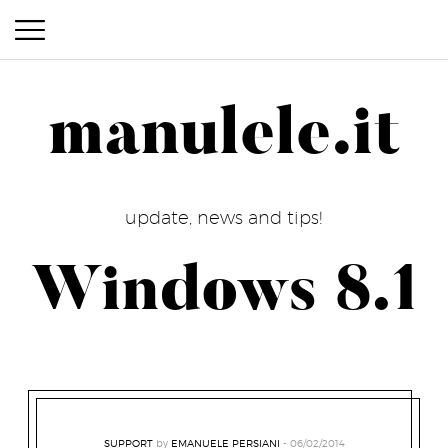
manulele.it
manulele.it
update, news and tips!
Windows 8.1
SUPPORT
by
EMANUELE PERSIANI
06/02/2014