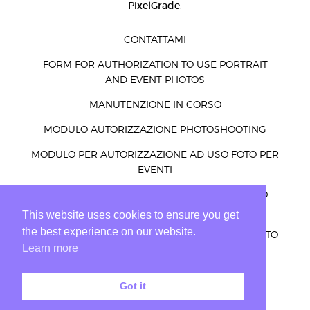
PixelGrade
.
CONTATTAMI
FORM FOR AUTHORIZATION TO USE PORTRAIT
AND EVENT PHOTOS
MANUTENZIONE IN CORSO
MODULO AUTORIZZAZIONE PHOTOSHOOTING
MODULO PER AUTORIZZAZIONE AD USO FOTO PER
EVENTI
MODULO PER AUTORIZZAZIONE AD USO FOTO
RITRATTI ED EVENTI
This website uses cookies to ensure you get
the best experience on our website.
PRIVACY – COOKIES – LEGGE E ALTRO PER UN SITO
Learn more
WEB PRIVATO
PRIVACY POLICY DISCLAIMER
Got it
SOFTWARE INDISPENSABILI
TEST MAPPA