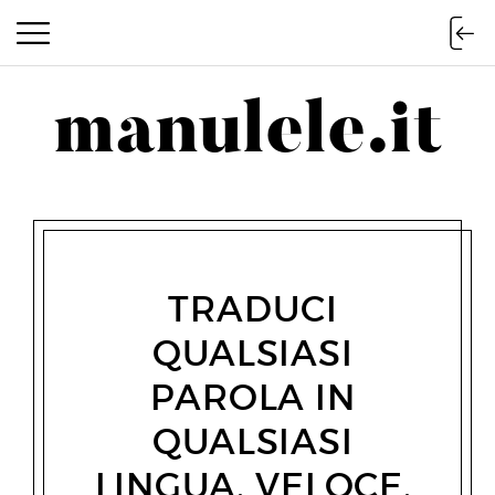
manulele.it
manulele.it
TRADUCI
QUALSIASI
PAROLA IN
QUALSIASI
LINGUA, VELOCE,