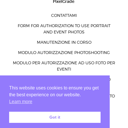
PixelGrade
.
CONTATTAMI
FORM FOR AUTHORIZATION TO USE PORTRAIT
AND EVENT PHOTOS
MANUTENZIONE IN CORSO
MODULO AUTORIZZAZIONE PHOTOSHOOTING
MODULO PER AUTORIZZAZIONE AD USO FOTO PER
EVENTI
MODULO PER AUTORIZZAZIONE AD USO FOTO
RITRATTI ED EVENTI
This website uses cookies to ensure you get
the best experience on our website.
PRIVACY – COOKIES – LEGGE E ALTRO PER UN SITO
Learn more
WEB PRIVATO
PRIVACY POLICY DISCLAIMER
Got it
SOFTWARE INDISPENSABILI
TEST MAPPA