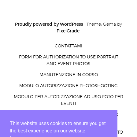
Proudly powered by WordPress
|
Theme: Gema by
PixelGrade
.
CONTATTAMI
FORM FOR AUTHORIZATION TO USE PORTRAIT
AND EVENT PHOTOS
MANUTENZIONE IN CORSO
MODULO AUTORIZZAZIONE PHOTOSHOOTING
MODULO PER AUTORIZZAZIONE AD USO FOTO PER
EVENTI
MODULO PER AUTORIZZAZIONE AD USO FOTO
RITRATTI ED EVENTI
This website uses cookies to ensure you get
the best experience on our website.
PRIVACY – COOKIES – LEGGE E ALTRO PER UN SITO